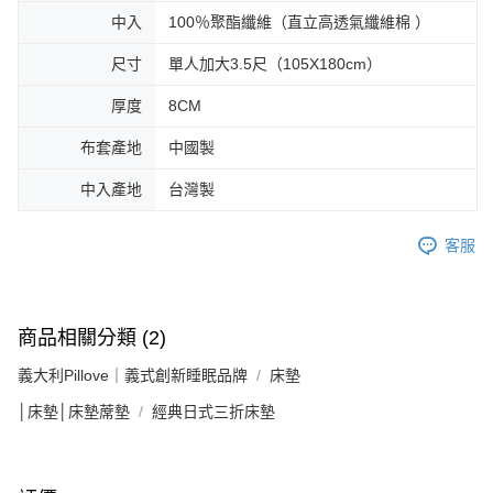
中入
100％聚酯纖維（直立高透氣纖維棉 ）
尺寸
單人加大3.5尺（105X180cm）
厚度
8CM
布套產地
中國製
中入產地
台灣製
客服
商品相關分類 (2)
義大利Pillove｜義式創新睡眠品牌
床墊
│床墊│床墊蓆墊
經典日式三折床墊