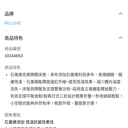
付款方式
品牌
信用卡一次付款
PILLOVE
LINE Pay
商品特色
Apple Pay
商品編號
街口支付
10144653
悠遊付
商品特色
Google Pay
石墨烯完美釋壓床墊，表布添加石墨烯科技表布，柔順細緻、親
全盈+PAY
膚恆溫、石墨稀能釋放遠紅外線~達到恆溫效果，減少體內溫度
流失。床墊具釋壓及支撐雙重功效~採用直立棉層能釋放壓力、
大哥付你分期
有效支撐平衡放鬆!經典日式三折設計簡單折疊一秒收納超輕鬆！
相關說明
小空間也能夠井然有序！租屋外宿、露營更方便！
【大哥付你分期使用說明】
AFTEE先享後付
1.本服務由台灣大哥大提供，台灣大哥大用戶可立即使用無須另外申請。
銷售重點
2.付款方式選擇「大哥付你分期」，訂單成立後會自動跳轉到大哥付的交易
相關說明
流程，驗證手機門號後，選擇欲分期的期數、繳款截止日，確認付款後即完
石墨烯添加 恆溫抗菌效果佳
【關於「AFTEE先享後付」】
成交易。
ATM付款
AFTEE先享後付是「在收到商品之後才付款」的支付方式。 讓您購物簡單