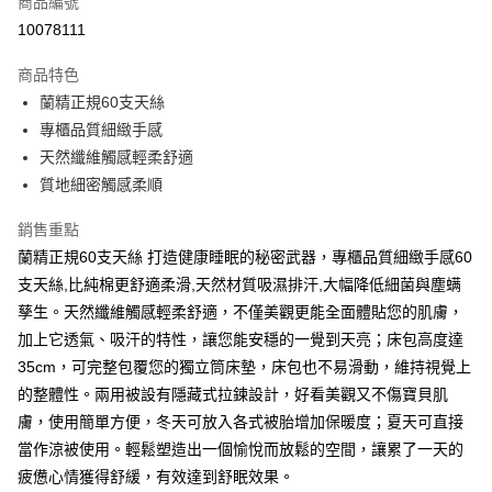
商品編號
LINE Pay
10078111
Apple Pay
商品特色
街口支付
蘭精正規60支天絲
專櫃品質細緻手感
悠遊付
天然纖維觸感輕柔舒適
Google Pay
質地細密觸感柔順
全盈+PAY
銷售重點
蘭精正規60支天絲 打造健康睡眠的秘密武器，專櫃品質細緻手感60
大哥付你分期
支天絲,比純棉更舒適柔滑,天然材質吸濕排汗,大幅降低細菌與塵螨
相關說明
孳生。天然纖維觸感輕柔舒適，不僅美觀更能全面體貼您的肌膚，
【大哥付你分期使用說明】
AFTEE先享後付
1.本服務由台灣大哥大提供，台灣大哥大用戶可立即使用無須另外申請。
加上它透氣、吸汗的特性，讓您能安穩的一覺到天亮；床包高度達
2.付款方式選擇「大哥付你分期」，訂單成立後會自動跳轉到大哥付的交易
相關說明
35cm，可完整包覆您的獨立筒床墊，床包也不易滑動，維持視覺上
流程，驗證手機門號後，選擇欲分期的期數、繳款截止日，確認付款後即完
【關於「AFTEE先享後付」】
成交易。
的整體性。兩用被設有隱藏式拉鍊設計，好看美觀又不傷寶貝肌
ATM付款
AFTEE先享後付是「在收到商品之後才付款」的支付方式。 讓您購物簡單
3.實際核准額度、可分期數及費用金額請依後續交易確認頁面所載為準。
便利好安心！
膚，使用簡單方便，冬天可放入各式被胎增加保暖度；夏天可直接
4.訂單成立30分鐘內，如未前往確認交易或遇審核未通過，訂單將自動取
１．簡單：不需註冊會員、不需綁卡、不需儲值。
當作涼被使用。輕鬆塑造出一個愉悅而放鬆的空間，讓累了一天的
運送方式
消。如遇「轉專審核」未通過狀況，表示未達大哥付你分期系統評分，恕無
２．便利：只要手機號碼，簡訊認證，即可結帳。
法說明評估內容。
疲憊心情獲得舒緩，有效達到舒眠效果。
３．安心：先確認商品／服務後，再付款。
大型超重物流運送
【繳款方式說明】