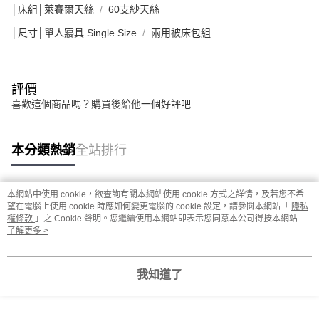
│床組│萊賽爾天絲
60支紗天絲
│尺寸│單人寢具 Single Size
兩用被床包組
評價
喜歡這個商品嗎？購買後給他一個好評吧
本分類熱銷
全站排行
本網站中使用 cookie，欲查詢有關本網站使用 cookie 方式之詳情，及若您不希
熱門標籤
望在電腦上使用 cookie 時應如何變更電腦的 cookie 設定，請參閱本網站「
隱私
權條款
」之 Cookie 聲明。您繼續使用本網站即表示您同意本公司得按本網站使
用條款之 Cookie 聲明使用 cookie。
了解更多 >
我知道了