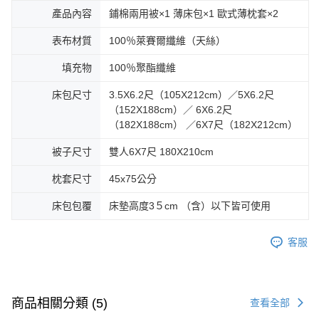
產品內容
鋪棉兩用被×1 薄床包×1 歐式薄枕套×2
表布材質
100％萊賽爾纖維（天絲）
填充物
100％聚酯纖維
床包尺寸
3.5X6.2尺（105X212cm）／5X6.2尺
（152X188cm）／ 6X6.2尺
（182X188cm） ／6X7尺（182X212cm）
被子尺寸
雙人6X7尺 180X210cm
枕套尺寸
45x75公分
床包包覆
床墊高度3５cm （含）以下皆可使用
客服
商品相關分類 (5)
查看全部