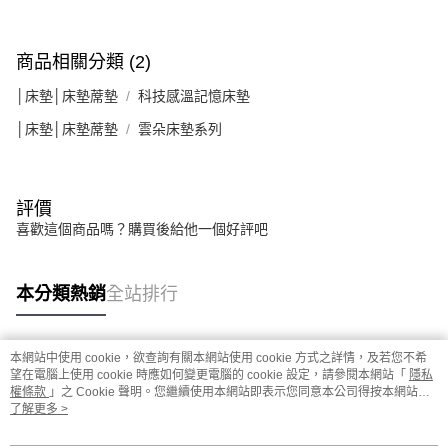
商品相關分類 (2)
│床墊│床墊蓆墊
科技感溫記憶床墊
│床墊│床墊蓆墊
雲朵床墊系列
評價
喜歡這個商品嗎？購買後給他一個好評吧
本分類熱銷
全站排行
本網站中使用 cookie，欲查詢有關本網站使用 cookie 方式之詳情，及若您不希
熱門標籤
望在電腦上使用 cookie 時應如何變更電腦的 cookie 設定，請參閱本網站「
隱私
權條款
」之 Cookie 聲明。您繼續使用本網站即表示您同意本公司得按本網站使
用條款之 Cookie 聲明使用 cookie。
了解更多 >