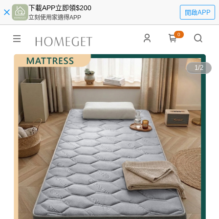
下載APP立即領$200
開啟APP
立刻使用家適得APP
0
1
/
2