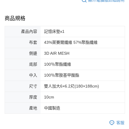
商品規格
產品內容
記憶床墊x1
布套
43%萊賽爾纖維 57%聚酯纖維
側邊
3D AIR MESH
底部
100％聚酯纖維
中入
100％聚胺基甲酸酯
尺寸
雙人加大6×6.2尺(180×188cm)
厚度
10cm
產地
中國製造
客服