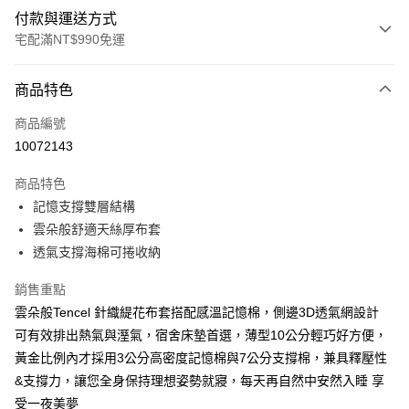
付款與運送方式
宅配滿NT$990免運
付款方式
商品特色
信用卡一次付款
商品編號
LINE Pay
10072143
Apple Pay
商品特色
街口支付
記憶支撐雙層結構
雲朵般舒適天絲厚布套
悠遊付
透氣支撐海棉可捲收納
Google Pay
銷售重點
全盈+PAY
雲朵般Tencel 針織緹花布套搭配感溫記憶棉，側邊3D透氣網設計
可有效排出熱氣與溼氣，宿舍床墊首選，薄型10公分輕巧好方便，
大哥付你分期
黃金比例內才採用3公分高密度記憶棉與7公分支撐棉，兼具釋壓性
相關說明
&支撐力，讓您全身保持理想姿勢就寢，每天再自然中安然入睡 享
【大哥付你分期使用說明】
AFTEE先享後付
1.本服務由台灣大哥大提供，台灣大哥大用戶可立即使用無須另外申請。
受一夜美夢