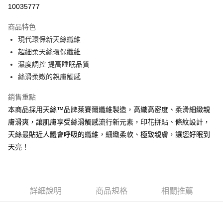
超商取貨付款
10035777
LINE Pay
商品特色
Apple Pay
現代環保新天絲纖維
超細柔天絲環保纖維
街口支付
濕度調控 提高睡眠品質
悠遊付
絲滑柔嫩的親膚觸感
Google Pay
銷售重點
本商品採用天絲™品牌萊賽爾纖維製造，高織高密度、柔滑細緻親
全盈+PAY
膚滑爽，讓肌膚享受絲滑觸感流行新元素，印花拼貼、條紋設計，
大哥付你分期
天絲最貼近人體會呼吸的纖維，細緻柔軟、極致親膚，讓您好眠到
相關說明
天亮！
【大哥付你分期使用說明】
AFTEE先享後付
1.本服務由台灣大哥大提供，台灣大哥大用戶可立即使用無須另外申請。
2.付款方式選擇「大哥付你分期」，訂單成立後會自動跳轉到大哥付的交易
相關說明
流程，驗證手機門號後，選擇欲分期的期數、繳款截止日，確認付款後即完
【關於「AFTEE先享後付」】
成交易。
ATM付款
詳細說明
商品規格
相關推薦
AFTEE先享後付是「在收到商品之後才付款」的支付方式。 讓您購物簡單
3.實際核准額度、可分期數及費用金額請依後續交易確認頁面所載為準。
便利好安心！
4.訂單成立30分鐘內，如未前往確認交易或遇審核未通過，訂單將自動取
１．簡單：不需註冊會員、不需綁卡、不需儲值。
運送方式
消。如遇「轉專審核」未通過狀況，表示未達大哥付你分期系統評分，恕無
２．便利：只要手機號碼，簡訊認證，即可結帳。