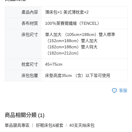
產品內容
薄床包×1 美式薄枕套×2
表布材質
100％萊賽爾纖維（TENCEL）
床包尺寸
單人加大 （105cm×188cm）雙人標準
（152cm×188cm）雙人加大
（182cm×188cm）雙人特大
（182cm×212cm）
枕套尺寸
45×75cm
床包包覆
床墊高度35cm （含）以下皆可使用
客服
商品相關分類 (1)
單品寢具專區 ｜ 好眠床包&被套
40支天絲床包