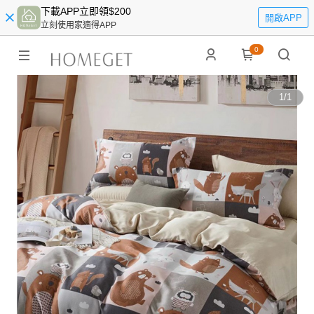
下載APP立即領$200
開啟APP
立刻使用家適得APP
0
1
/
1